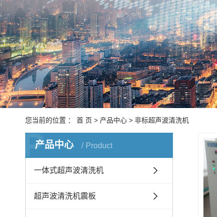
非
通过
工
全
悬
您当前的位置 ：
首 页
>
产品中心
>
非标超声波清洗机
P
产品中心
单工
Product
一体式超声波清洗机
超声波清洗机震板