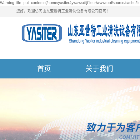
Warning: file_put_contents(/home/yasiter4ywawsdijt1eur/wwwroot/source/cache/lic
您好，欢迎访问山东亚世特工业清洗设备有限公司官网！
首页
关于我们
公司简介
一
荣誉资质
超
营业执照
单
多