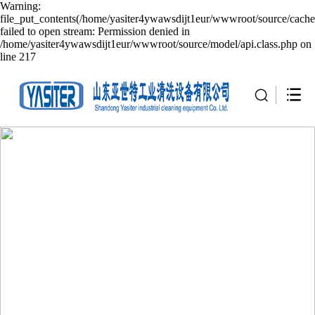
Warning:
file_put_contents(/home/yasiter4ywawsdijt1eur/wwwroot/source/cache
failed to open stream: Permission denied in
/home/yasiter4ywawsdijt1eur/wwwroot/source/model/api.class.php on
line 217