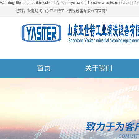
Warning: file_put_contents(/home/yasiter4ywawsdijt1eur/wwwroot/source/cache/lic
您好，欢迎访问山东亚世特工业清洗设备有限公司官网！
首页
关于我们
公司简介
一
荣誉资质
超
营业执照
单
多