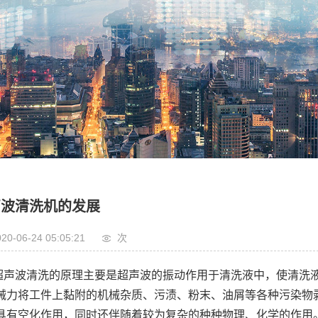
标超声波清洗机
式高压喷淋清洗机
业超声波清洗机
自动超声波清洗机
挂链超声波清洗机
声波清洗机的发展
位旋转喷淋清洗机
20-06-24 05:05:21
次
超声波清洗的原理主要是超声波的振动作用于清洗液中，使清洗液中
械力将工件上黏附的机械杂质、污渍、粉末、油屑等各种污染物
具有空化作用，同时还伴随着较为复杂的种种物理、化学的作用