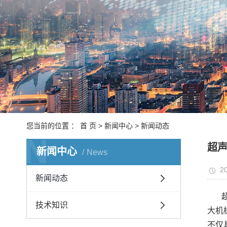
非
通过
工
全
悬
您当前的位置 ：
首 页
>
新闻中心
>
新闻动态
N
超
新闻中心
单工
News
20
新闻动态
技术知识
大机
不仅