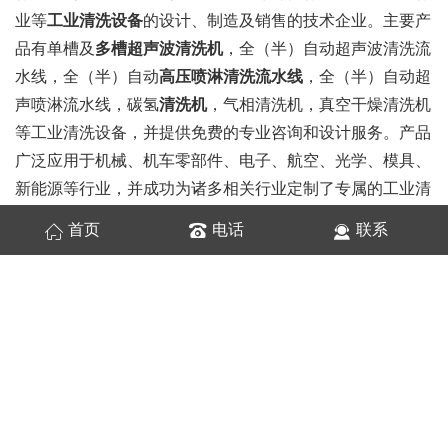
业等
工业清洗设备
的设计、制造及销售的技术企业。主要产
品有单槽及
多槽超声波清洗机
，全（半）自动超声波清洗流
水线，全（半）自动
高压喷淋清洗流水线
，全（半）自动超
声喷淋流水线，碳氢
清洗机
，气相清洗机，真空干燥清洗机
等工业清洗设备，并提供免费的专业咨询和设计服务。产品
广泛应用于机械、机车零部件、电子、航空、光学、模具、
新能源等行业，并成功为诸多相关行业定制了专属的工业清
洗设备，取得了比较显著的成绩。作为一家以客户需求为导
首页
电话
联系
向的企业，亚世特具有标准+非标定制两种产品路线，另外
又推出了代清洗服务路线，秉承做专业清洗设备的原则和以
客户为中心的服务理念，为广大客户提供专业的工业清洗解
决方案。