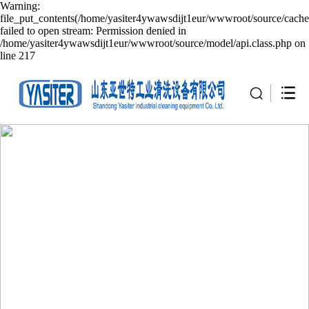
Warning:
file_put_contents(/home/yasiter4ywawsdijt1eur/wwwroot/source/cache
failed to open stream: Permission denied in
/home/yasiter4ywawsdijt1eur/wwwroot/source/model/api.class.php on
line 217