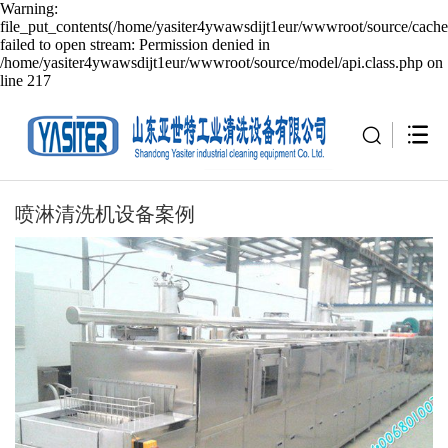
Warning:
file_put_contents(/home/yasiter4ywawsdijt1eur/wwwroot/source/cache
failed to open stream: Permission denied in
/home/yasiter4ywawsdijt1eur/wwwroot/source/model/api.class.php on
line 217
喷淋清洗机设备案例