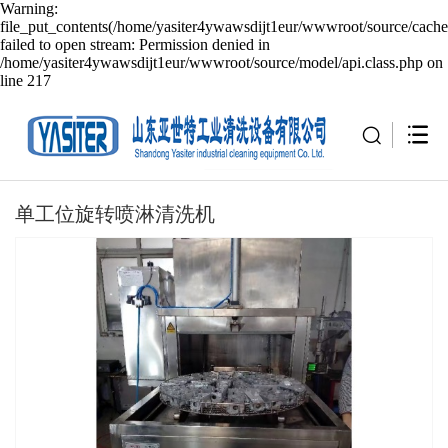
Warning:
file_put_contents(/home/yasiter4ywawsdijt1eur/wwwroot/source/cache
failed to open stream: Permission denied in
/home/yasiter4ywawsdijt1eur/wwwroot/source/model/api.class.php on
line 217
单工位旋转喷淋清洗机